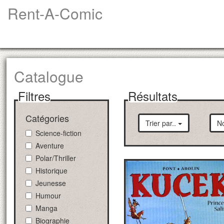
Rent-A-Comic
Catalogue
Filtres
Résultats
Catégories
Trier par..
No
Science-fiction
Aventure
Polar/Thriller
Historique
Jeunesse
Humour
Manga
Biographie